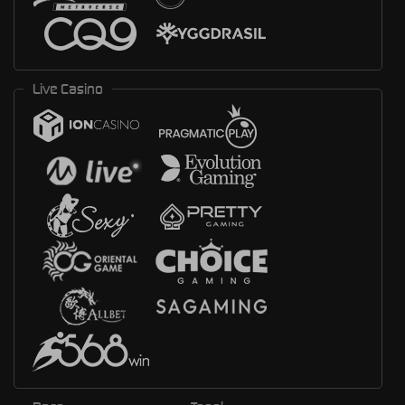
Live Casino