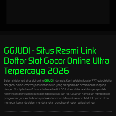
GGJUDI - Situs Resmi Link
Daftar Slot Gacor Online Ultra
Terpercaya 2026
Selamat datang di situs slot online
GGJUDI
Indonesia. Kami adalah situs slot777 ggjudi daftar
slot gacor online terpercaya mudah maxwin yang menyediakan permainan terlengkap
dengan fitur rtp terbaru & bonus terbesar hari ini. GG Judi sendiri adalah link yang sudah
tersertifikasi resmi sehingga terjamin berkualitas dan fair. Layanan Kami akan memberikan
pengalaman judi slot terbaik kepada Anda semua. Menjadi member GGJUDI, dijamin akan
memudahkan anda dalam mendatangkan pundi-pundi rupiah setiap harinya.