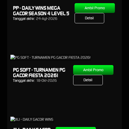
PP - DAILY WINS MEGA
Ambil Promo
GACOR SEASON 4 LEVEL 5
Detail
Tanggal akhir:
24-Agt-2026
PG SOFT - TURNAMEN PG
Ambil Promo
GACOR FIESTA 2026!
Detail
Tanggal akhir:
18-Okt-2026