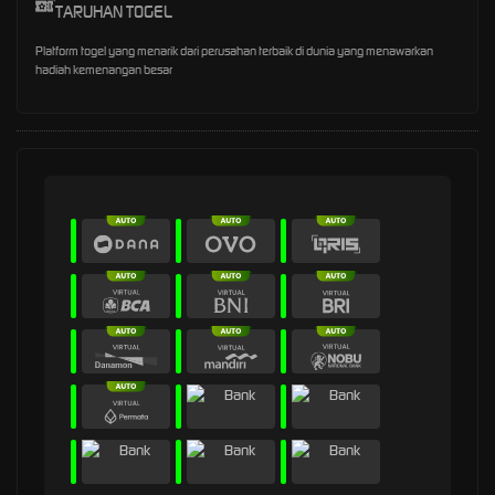
TARUHAN TOGEL
Platform togel yang menarik dari perusahan terbaik di dunia yang menawarkan
hadiah kemenangan besar