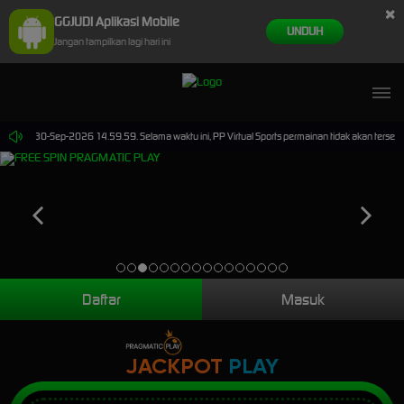
×
GGJUDI Aplikasi Mobile
UNDUH
Jangan tampilkan lagi hari ini
 sampai 30-Sep-2026 14.59.59. Selama waktu ini, PP Virtual Sports permainan tidak akan terse
Daftar
Masuk
JACKPOT
PLAY