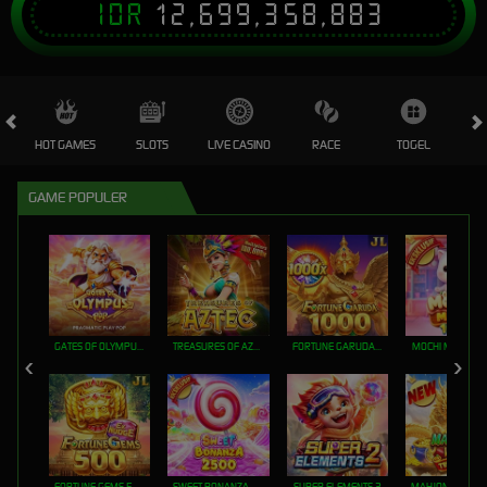
IDR
12,699,358,883
HOT GAMES
SLOTS
LIVE CASINO
RACE
TOGEL
OL
GAME POPULER
GATES OF OLYMPUS POP
TREASURES OF AZTEC
FORTUNE GARUDA 1000
MOCHI MANIA 1
FORTUNE GEMS 500
SWEET BONANZA 2500
SUPER ELEMENTS 2